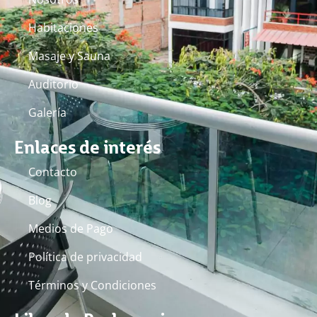
Habitaciones
Masaje y Sauna
Auditorio
Galería
Enlaces de interés
Contacto
Blog
Medios de Pago
Política de privacidad
Términos y Condiciones