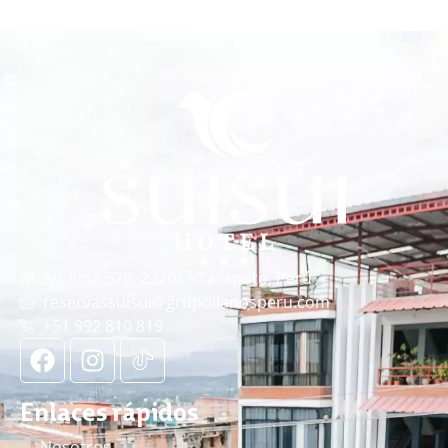
Av. lima 579, 22201 - Tarapoto, Perú
reservassuisui@grupollanosperu.com
+51 992 810 819
Enlaces rápidos
Nosotros